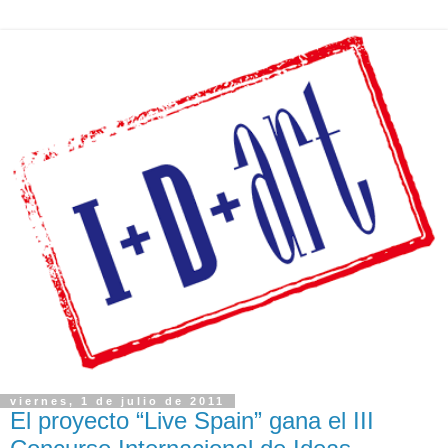
viernes, 1 de julio de 2011
El proyecto “Live Spain” gana el III