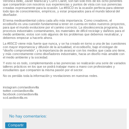
Verónica Bello, Javier Mariscal y Curro Claret, son tan solo tres de los ocho ponentes
que compartirán con nosotros sus experiencias y puntos de vista con sus ponencias
creadas expresamente para la ocasión. La #8SCD es la ocasión perfecta para obtener
todo tipo de conocimientos, empíricos, y estar preparados para el mundo laboral del
diseñador.
El tema medioambiental cobra cada año más importancia. Como creadores, el
ecodiseño es una cuestión fundamental a tener en cuenta en todos nuestros proyectos,
para que el mundo evolucione por el camino correcto. La obsolescencia programa, los
procesos industriales contaminantes, los materiales de difícil reciclaje y dañinos para el
medio ambiente, estos son solo algunos de los problemas que debemos neutralizar, y
debemos empezar a hacerlo ahora.
La #8SCD viene más fuerte que nunca, y se ha creado en torno a una de las cuestiones
con mayor importancia y difusión de la actualidad, el ecodiseño, bajo el eslogan de
“diseño comprometido”, y la importancia de avanzar con los medios que cada uno tiene,
y más concretamente como diseñadores industriales, hacia un diseño más amable con
el medio ambiente y la sociedad.
Y esto no es todo, complementando a las ponencias se realizarán una serie de variados
talleres prácticos en los que se podrá trabajar mano a mano con profesionales y
estudiantes que comparten la misma pasión por el sector.
No os perdáis toda la información y revelaciones en nuestras redes.
instagram.com/aedisevilla
twitter.com/aedisevilla
facebook.com/aedisevilla
scd.aedisevilla.es
No hay comentarios:
Compartir